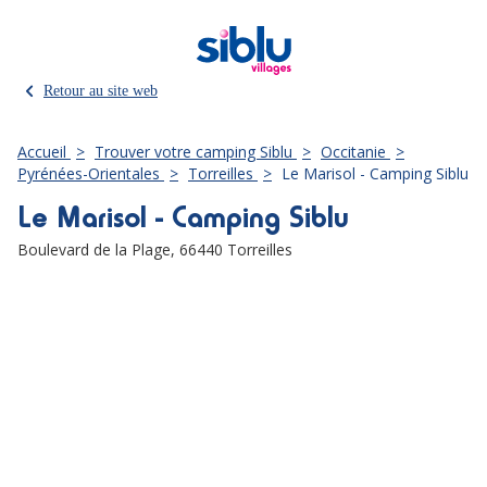
Retour au site web
Accueil
Trouver votre camping Siblu
Occitanie
Pyrénées-Orientales
Torreilles
Le Marisol - Camping Siblu
Le Marisol - Camping Siblu
Boulevard de la Plage,
66440 Torreilles
Leaflet
|
©
OpenStreetMap
contributors
+
−